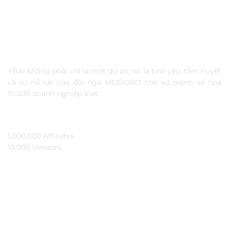
YBAI không phải chỉ là một dự án, nó là tình yêu, tâm huyết
và sự nỗ lực của đội ngũ MODORO cho sứ mệnh số hoá
10,000 doanh nghiệp Việt.
TẦM NHÌN
1,000,000 Affiliates​
10,000 Vendors​
THÔNG TIN
Ybai là gì?
Đối tác