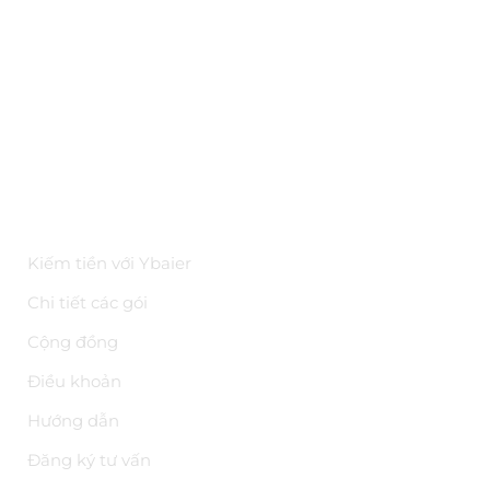
Hỏi đáp
Bảo mật
Kiến thức
Tài liệu API
Hoa hồng trên YBAI
ĐIỀU KHOẢN
Kiếm tiền với Ybaier
Chi tiết các gói
Cộng đồng
Điều khoản
Hướng dẫn
Đăng ký tư vấn