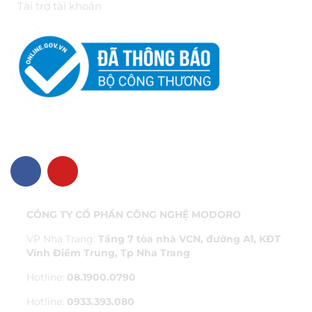
Tài trợ tài khoản
VỀ CHÚNG TÔI
CÔNG TY CỔ PHẦN CÔNG NGHỆ MODORO
VP Nha Trang:
Tầng 7 tòa nhà VCN, đường A1, KĐT
Vĩnh Điềm Trung, Tp Nha Trang
Hotline:
08.1900.0790
Hotline:
0933.393.080