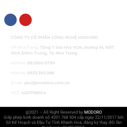
VỀ CHÚNG TÔI
CÔNG TY CỔ PHẦN CÔNG NGHỆ MODORO
VP Nha Trang:
Tầng 7 tòa nhà VCN, đường A1, KĐT
Vĩnh Điềm Trung, Tp Nha Trang
Hotline:
08.1900.0790
Hotline:
0933.393.080
Email:
ybai@modoro.com.vn
MST:
4201768504
@2021 – All Right Reserved by
MODORO
Giấy phép kinh doanh số 4201 768 504 cấp ngày 22/11/2017 bởi
Sở Kế Hoạch và Đầu Tư Tỉnh Khánh Hoà, đăng ký thay đổi lần