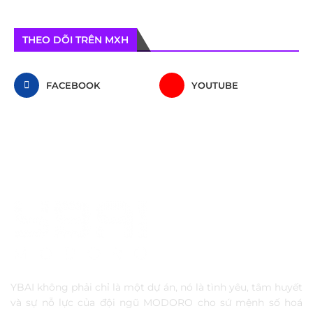
THEO DÕI TRÊN MXH
FACEBOOK
YOUTUBE
YBAI không phải chỉ là một dự án, nó là tình yêu, tâm huyết
và sự nỗ lực của đội ngũ MODORO cho sứ mệnh số hoá