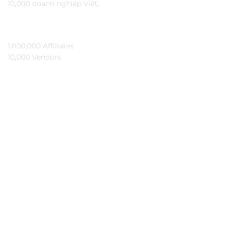
10,000 doanh nghiệp Việt.
TẦM NHÌN
1,000,000 Affiliates​
10,000 Vendors​
THÔNG TIN
Ybai là gì?
Đối tác
Hỏi đáp
Bảo mật
Kiến thức
Tài liệu API
Hoa hồng trên YBAI