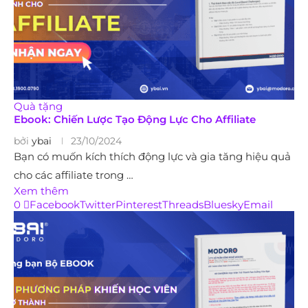
Quà tặng
Ebook: Chiến Lược Tạo Động Lực Cho Affiliate
bởi
ybai
23/10/2024
Bạn có muốn kích thích động lực và gia tăng hiệu quả
cho các affiliate trong …
Xem thêm
0
Facebook
Twitter
Pinterest
Threads
Bluesky
Email