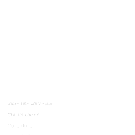
Ybai là gì?
Đối tác
Hỏi đáp
Bảo mật
Kiến thức
Tài liệu API
Hoa hồng trên YBAI
ĐIỀU KHOẢN
Kiếm tiền với Ybaier
Chi tiết các gói
Cộng đồng