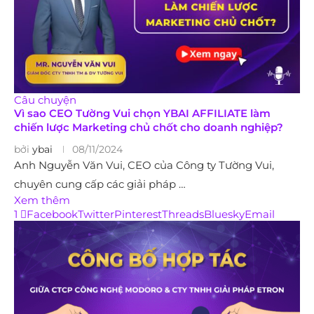
Câu chuyện
Vì sao CEO Tường Vui chọn YBAI AFFILIATE làm
chiến lược Marketing chủ chốt cho doanh nghiệp?
bởi
ybai
08/11/2024
Anh Nguyễn Văn Vui, CEO của Công ty Tường Vui,
chuyên cung cấp các giải pháp …
Xem thêm
1
Facebook
Twitter
Pinterest
Threads
Bluesky
Email