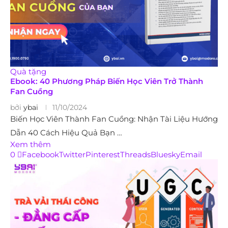
Quà tặng
Ebook: 40 Phương Pháp Biến Học Viên Trở Thành
Fan Cuồng
bởi
ybai
11/10/2024
Biến Học Viên Thành Fan Cuồng: Nhận Tài Liệu Hướng
Dẫn 40 Cách Hiệu Quả Bạn …
Xem thêm
0
Facebook
Twitter
Pinterest
Threads
Bluesky
Email