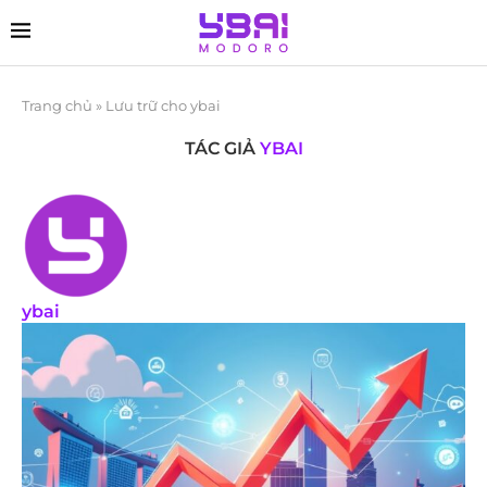
Trang chủ
»
Lưu trữ cho ybai
TÁC GIẢ
YBAI
ybai