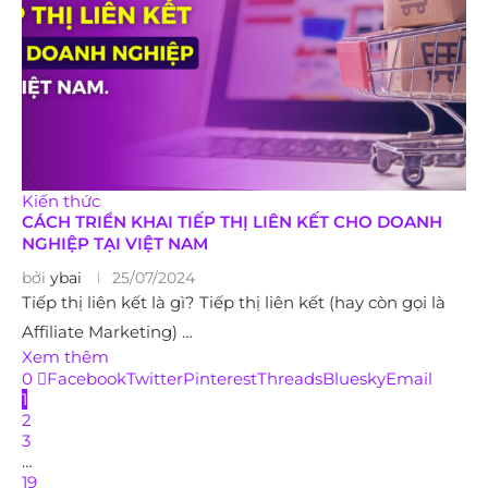
Kiến thức
CÁCH TRIỂN KHAI TIẾP THỊ LIÊN KẾT CHO DOANH
NGHIỆP TẠI VIỆT NAM
bởi
ybai
25/07/2024
Tiếp thị liên kết là gì? Tiếp thị liên kết (hay còn gọi là
Affiliate Marketing) …
Xem thêm
0
Facebook
Twitter
Pinterest
Threads
Bluesky
Email
1
2
3
…
19