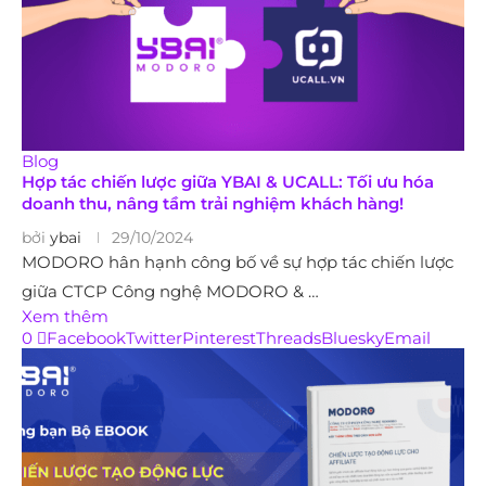
Blog
Hợp tác chiến lược giữa YBAI & UCALL: Tối ưu hóa
doanh thu, nâng tầm trải nghiệm khách hàng!
bởi
ybai
29/10/2024
MODORO hân hạnh công bố về sự hợp tác chiến lược
giữa CTCP Công nghệ MODORO & …
Xem thêm
0
Facebook
Twitter
Pinterest
Threads
Bluesky
Email