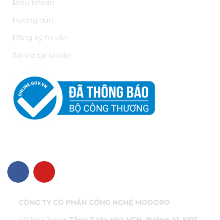
Điều khoản
Hướng dẫn
Đăng ký tư vấn
Tài trợ tài khoản
VỀ CHÚNG TÔI
CÔNG TY CỔ PHẦN CÔNG NGHỆ MODORO
VP Nha Trang:
Tầng 7 tòa nhà VCN, đường A1, KĐT