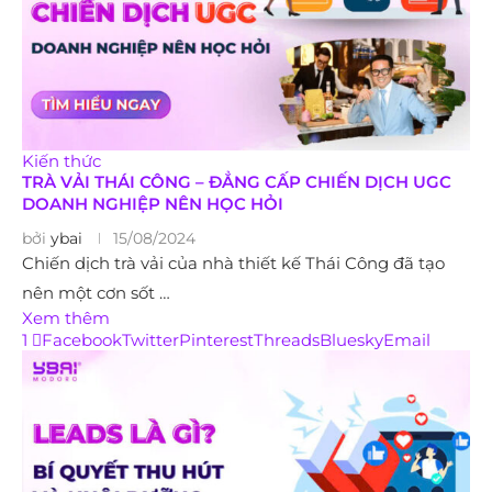
Kiến thức
TRÀ VẢI THÁI CÔNG – ĐẲNG CẤP CHIẾN DỊCH UGC
DOANH NGHIỆP NÊN HỌC HỎI
bởi
ybai
15/08/2024
Chiến dịch trà vải của nhà thiết kế Thái Công đã tạo
nên một cơn sốt …
Xem thêm
1
Facebook
Twitter
Pinterest
Threads
Bluesky
Email