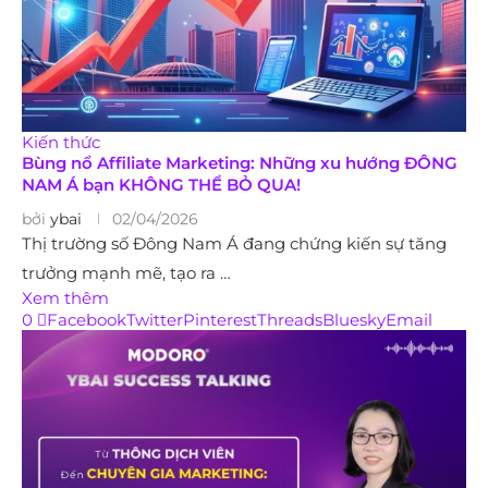
Kiến thức
Bùng nổ Affiliate Marketing: Những xu hướng ĐÔNG
NAM Á bạn KHÔNG THỂ BỎ QUA!
bởi
ybai
02/04/2026
Thị trường số Đông Nam Á đang chứng kiến sự tăng
trưởng mạnh mẽ, tạo ra …
Xem thêm
0
Facebook
Twitter
Pinterest
Threads
Bluesky
Email