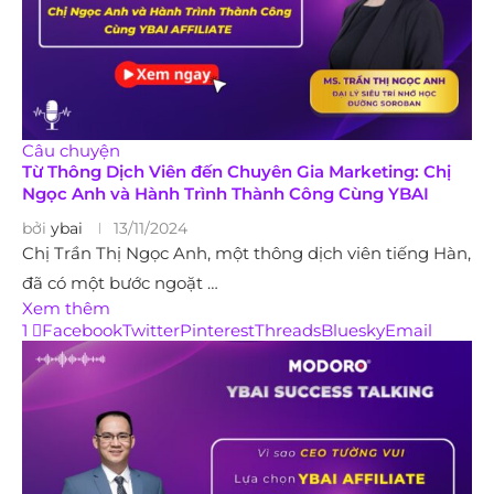
Câu chuyện
Từ Thông Dịch Viên đến Chuyên Gia Marketing: Chị
Ngọc Anh và Hành Trình Thành Công Cùng YBAI
bởi
ybai
13/11/2024
Chị Trần Thị Ngọc Anh, một thông dịch viên tiếng Hàn,
đã có một bước ngoặt …
Xem thêm
1
Facebook
Twitter
Pinterest
Threads
Bluesky
Email