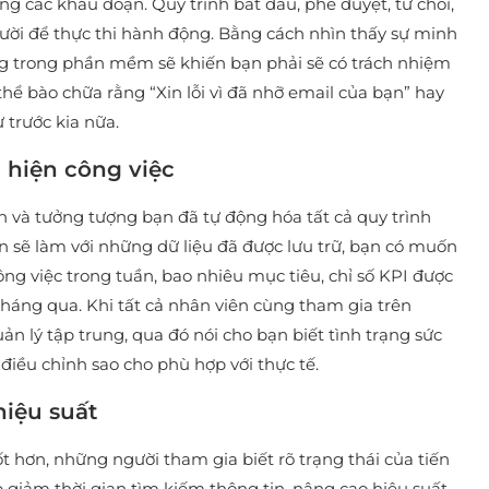
ong các khâu đoạn. Quy trình bắt đầu, phê duyệt, từ chối,
người để thực thi hành động. Bằng cách nhìn thấy sự minh
àng trong phần mềm sẽ khiến bạn phải sẽ có trách nhiệm
ể bào chữa rằng “Xin lỗi vì đã nhỡ email của bạn” hay
 trước kia nữa.
c hiện công việc
n và tưởng tượng bạn đã tự động hóa tất cả quy trình
 sẽ làm với những dữ liệu đã được lưu trữ, bạn có muốn
ng việc trong tuần, bao nhiêu mục tiêu, chỉ số KPI được
 tháng qua. Khi tất cả nhân viên cùng tham gia trên
 lý tập trung, qua đó nói cho bạn biết tình trạng sức
iều chỉnh sao cho phù hợp với thực tế.
hiệu suất
 hơn, những người tham gia biết rõ trạng thái của tiến
úp giảm thời gian tìm kiếm thông tin, nâng cao hiệu suất