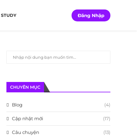
Đăng Nhập
 STUDY
CHUYÊN MỤC
Blog
(4)
Cập nhật mới
(17)
Câu chuyện
(13)