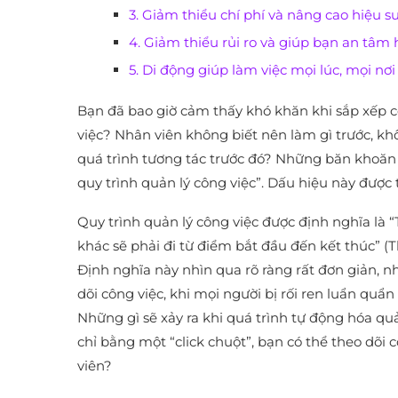
3. Giảm thiểu chí phí và nâng cao hiệu s
4. Giảm thiểu rủi ro và giúp bạn an tâm
5. Di động giúp làm việc mọi lúc, mọi nơi
Bạn đã bao giờ cảm thấy khó khăn khi sắp xếp c
việc? Nhân viên không biết nên làm gì trước, k
quá trình tương tác trước đó? Những băn khoăn 
quy trình quản lý công việc”. Dấu hiệu này được
Quy trình quản lý công việc được định nghĩa là 
khác sẽ phải đi từ điểm bắt đầu đến kết thúc” (T
Định nghĩa này nhìn qua rõ ràng rất đơn giản, nh
dõi công việc, khi mọi người bị rối ren luẩn quẩn
Những gì sẽ xảy ra khi quá trình tự động hóa qu
chỉ bằng một “click chuột”, bạn có thể theo dõ
viên?