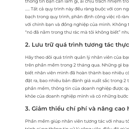
thông tin bạn cần làm gì, ai chịu trách nhiệm tr
….. Tất cả quy trình này đều ràng buộc với con 
bạch trong quy trình, phân định công việc rõ r
với chính bạn và đồng nghiệp của mình. Không th
“nó đã nằm trong thư rác mà tôi không biết” như
2. Lưu trữ quá trình tương tác thự
Hãy theo dõi quá trình quản lý nhân viên của bạ
trên phần mềm trong 2 tháng qua. Những gì bạn
biết nhân viên mình đã hoàn thành bao nhiêu cô
đặt ra, bao nhiêu bản đánh giá xuất sắc trong 2
phần mềm, thông tin của doanh nghiệp được quản
khỏe của doanh nghiệp mình và có những bước đ
3. Giảm thiểu chí phí và nâng cao 
Phần mềm giúp nhân viên tương tác với nhau tốt
trình cùng thông tin xử lý công việc, điều đó gi