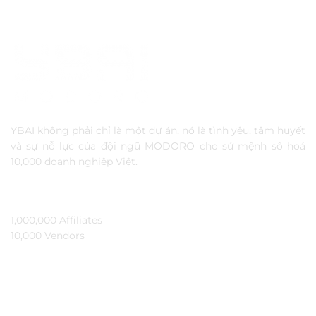
YBAI không phải chỉ là một dự án, nó là tình yêu, tâm huyết
và sự nỗ lực của đội ngũ MODORO cho sứ mệnh số hoá
10,000 doanh nghiệp Việt.
TẦM NHÌN
1,000,000 Affiliates​
10,000 Vendors​
THÔNG TIN
Ybai là gì?