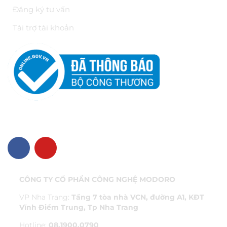
Đăng ký tư vấn
Tài trợ tài khoản
VỀ CHÚNG TÔI
CÔNG TY CỔ PHẦN CÔNG NGHỆ MODORO
VP Nha Trang:
Tầng 7 tòa nhà VCN, đường A1, KĐT
Vĩnh Điềm Trung, Tp Nha Trang
Hotline:
08.1900.0790