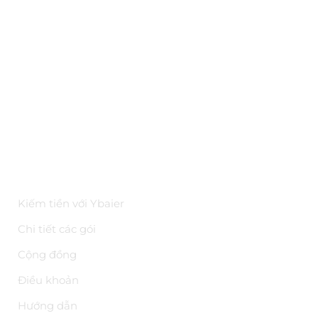
Đối tác
Hỏi đáp
Bảo mật
Kiến thức
Tài liệu API
Hoa hồng trên YBAI
ĐIỀU KHOẢN
Kiếm tiền với Ybaier
Chi tiết các gói
Cộng đồng
Điều khoản
Hướng dẫn