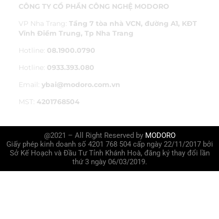
CÔNG TY CỔ PHẦN CÔNG NGHỆ MODORO
VP Nha Trang:
Tầng 7 tòa nhà VCN, đường A1, KĐT
Vĩnh Điềm Trung, Tp Nha Trang
Hotline:
08.1900.0790
Hotline:
0933.393.080
Email:
ybai@modoro.com.vn
MST:
4201768504
@2021 – All Right Reserved by
MODORO
Giấy phép kinh doanh số 4201 768 504 cấp ngày 22/11/2017 bởi
Sở Kế Hoạch và Đầu Tư Tỉnh Khánh Hoà, đăng ký thay đổi lần
thứ 3 ngày 06/03/2019.