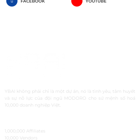
FACEBOOK
YOUTUBE
YBAI không phải chỉ là một dự án, nó là tình yêu, tâm huyết
và sự nỗ lực của đội ngũ MODORO cho sứ mệnh số hoá
10,000 doanh nghiệp Việt.
TẦM NHÌN
1,000,000 Affiliates​
10,000 Vendors​