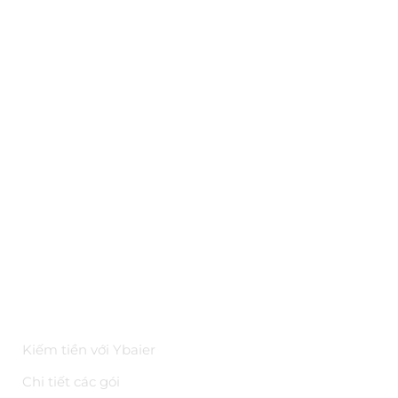
THÔNG TIN
Ybai là gì?
Đối tác
Hỏi đáp
Bảo mật
Kiến thức
Tài liệu API
Hoa hồng trên YBAI
ĐIỀU KHOẢN
Kiếm tiền với Ybaier
Chi tiết các gói