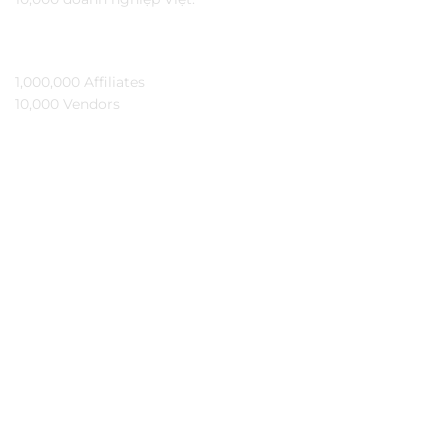
TẦM NHÌN
1,000,000 Affiliates​
10,000 Vendors​
THÔNG TIN
Ybai là gì?
Đối tác
Hỏi đáp
Bảo mật
Kiến thức
Tài liệu API
Hoa hồng trên YBAI