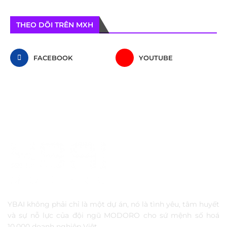
THEO DÕI TRÊN MXH
FACEBOOK
YOUTUBE
YBAI không phải chỉ là một dự án, nó là tình yêu, tâm huyết
và sự nỗ lực của đội ngũ MODORO cho sứ mệnh số hoá
10,000 doanh nghiệp Việt.