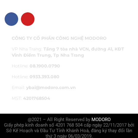
VỀ CHÚNG TÔI
CÔNG TY CỔ PHẦN CÔNG NGHỆ MODORO
VP Nha Trang:
Tầng 7 tòa nhà VCN, đường A1, KĐT
Vĩnh Điềm Trung, Tp Nha Trang
Hotline:
08.1900.0790
Hotline:
0933.393.080
Email:
ybai@modoro.com.vn
MST:
4201768504
@2021 – All Right Reserved by
MODORO
Giấy phép kinh doanh số 4201 768 504 cấp ngày 22/11/2017 bởi
Sở Kế Hoạch và Đầu Tư Tỉnh Khánh Hoà, đăng ký thay đổi lần
thứ 3 ngày 06/03/2019.