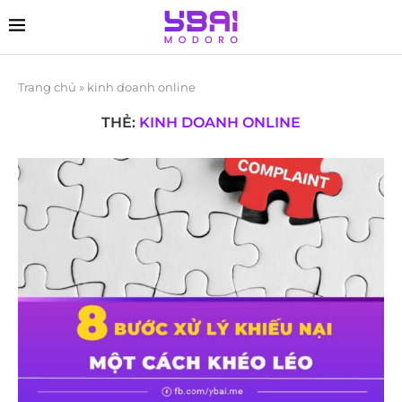
Trang chủ
»
kinh doanh online
THẺ:
KINH DOANH ONLINE