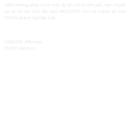
YBAI không phải chỉ là một dự án, nó là tình yêu, tâm huyết
và sự nỗ lực của đội ngũ MODORO cho sứ mệnh số hoá
10,000 doanh nghiệp Việt.
TẦM NHÌN
1,000,000 Affiliates​
10,000 Vendors​
THÔNG TIN
Ybai là gì?
Đối tác
Hỏi đáp
Bảo mật
Kiến thức
Tài liệu API