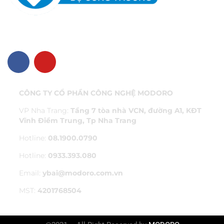
VỀ CHÚNG TÔI
CÔNG TY CỔ PHẦN CÔNG NGHỆ MODORO
VP Nha Trang:
Tầng 7 tòa nhà VCN, đường A1, KĐT
Vĩnh Điềm Trung, Tp Nha Trang
Hotline:
08.1900.0790
Hotline:
0933.393.080
Email:
ybai@modoro.com.vn
MST:
4201768504