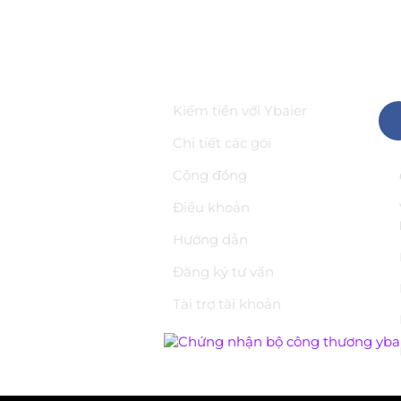
 TIN
ĐIỀU KHOẢN
VỀ
à gì?
Kiếm tiền với Ybaier
c
Chi tiết các gói
áp
Cộng đồng
ật
Điều khoản
thức
Hướng dẫn
ệu API
Đăng ký tư vấn
ồng trên YBAI
Tài trợ tài khoản