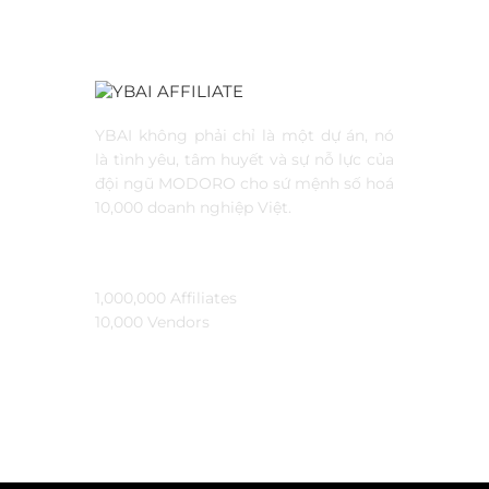
THÔNG
Ybai l
YBAI không phải chỉ là một dự án, nó
là tình yêu, tâm huyết và sự nỗ lực của
Đối tá
đội ngũ MODORO cho sứ mệnh số hoá
10,000 doanh nghiệp Việt.
Hỏi đ
TẦM NHÌN
Bảo m
Kiến 
1,000,000 Affiliates​
10,000 Vendors​
Tài li
Hoa h