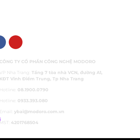
 CHÚNG TÔI
CÔNG TY CỔ PHẦN CÔNG NGHỆ MODORO
VP Nha Trang:
Tầng 7 tòa nhà VCN, đường A1,
KĐT Vĩnh Điềm Trung, Tp Nha Trang
Hotline:
08.1900.0790
Hotline:
0933.393.080
Email:
ybai@modoro.com.vn
MST:
4201768504