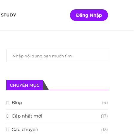
Đăng Nhập
 STUDY
CHUYÊN MỤC
Blog
(4)
Cập nhật mới
(17)
Câu chuyện
(13)