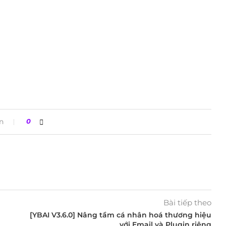
n
0
Bài tiếp theo
[YBAI V3.6.0] Nâng tầm cá nhân hoá thương hiệu
với Email và Plugin riêng