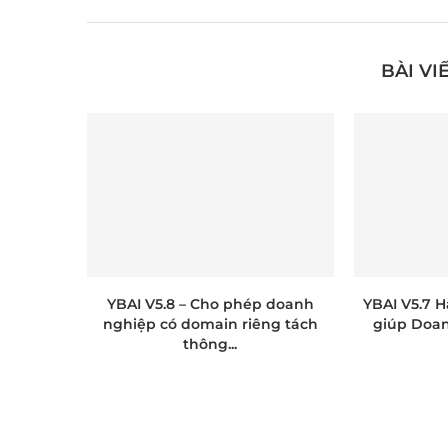
BÀI VI
YBAI V5.8 – Cho phép doanh
YBAI V5.7 
nghiệp có domain riêng tách
giúp Doa
thông...