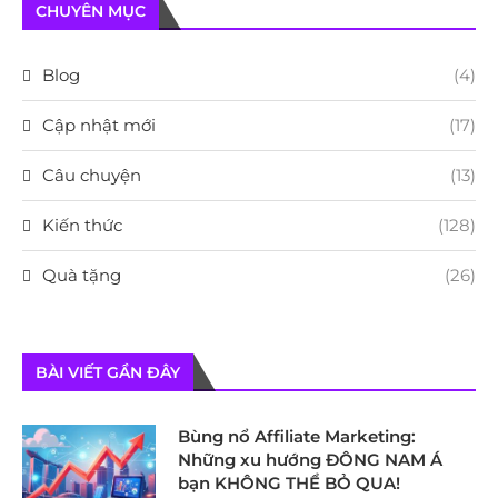
CHUYÊN MỤC
Blog
(4)
Cập nhật mới
(17)
Câu chuyện
(13)
Kiến thức
(128)
Quà tặng
(26)
BÀI VIẾT GẦN ĐÂY
Bùng nổ Affiliate Marketing:
Những xu hướng ĐÔNG NAM Á
bạn KHÔNG THỂ BỎ QUA!