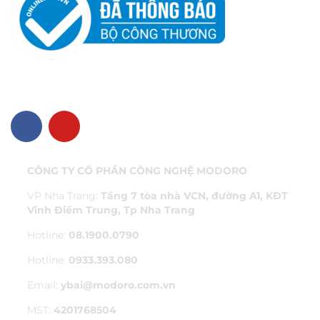
VỀ CHÚNG TÔI
CÔNG TY CỔ PHẦN CÔNG NGHỆ MODORO
VP Nha Trang:
Tầng 7 tòa nhà VCN, đường A1, KĐT
Vĩnh Điềm Trung, Tp Nha Trang
Hotline:
08.1900.0790
Hotline:
0933.393.080
Email:
ybai@modoro.com.vn
MST:
4201768504