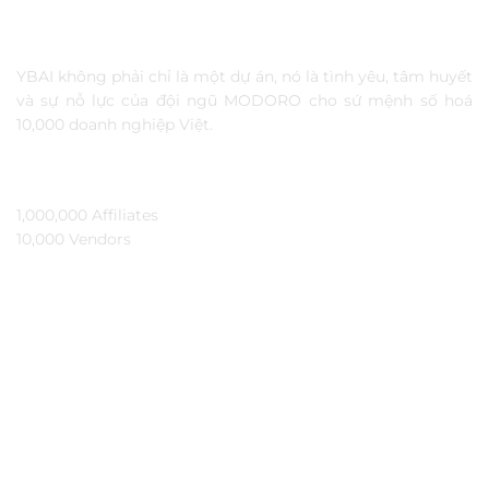
YBAI không phải chỉ là một dự án, nó là tình yêu, tâm huyết
và sự nỗ lực của đội ngũ MODORO cho sứ mệnh số hoá
10,000 doanh nghiệp Việt.
TẦM NHÌN
1,000,000 Affiliates​
10,000 Vendors​
THÔNG TIN
Ybai là gì?
Đối tác
Hỏi đáp
Bảo mật