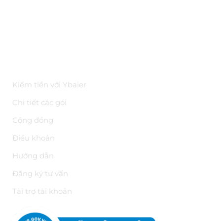
Kiến thức
Tài liệu API
Hoa hồng trên YBAI
ĐIỀU KHOẢN
Kiếm tiền với Ybaier
Chi tiết các gói
Cộng đồng
Điều khoản
Hướng dẫn
Đăng ký tư vấn
Tài trợ tài khoản