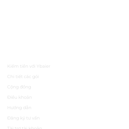
Bảo mật
Kiến thức
Tài liệu API
Hoa hồng trên YBAI
ĐIỀU KHOẢN
Kiếm tiền với Ybaier
Chi tiết các gói
Cộng đồng
Điều khoản
Hướng dẫn
Đăng ký tư vấn
Tài trợ tài khoản