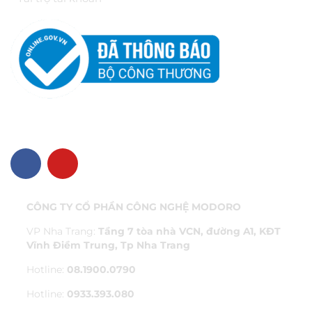
VỀ CHÚNG TÔI
CÔNG TY CỔ PHẦN CÔNG NGHỆ MODORO
VP Nha Trang:
Tầng 7 tòa nhà VCN, đường A1, KĐT
Vĩnh Điềm Trung, Tp Nha Trang
Hotline:
08.1900.0790
Hotline:
0933.393.080