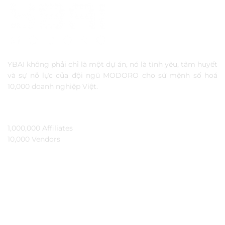
YBAI không phải chỉ là một dự án, nó là tình yêu, tâm huyết
và sự nỗ lực của đội ngũ MODORO cho sứ mệnh số hoá
10,000 doanh nghiệp Việt.
TẦM NHÌN
1,000,000 Affiliates​
10,000 Vendors​
THÔNG TIN
Ybai là gì?
Đối tác
Hỏi đáp