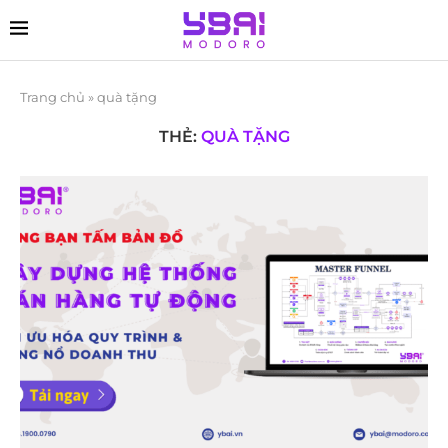
Trang chủ
»
quà tặng
THẺ:
QUÀ TẶNG