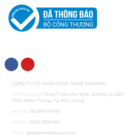
VỀ CHÚNG TÔI
CÔNG TY CỔ PHẦN CÔNG NGHỆ MODORO
VP Nha Trang:
Tầng 7 tòa nhà VCN, đường A1, KĐT
Vĩnh Điềm Trung, Tp Nha Trang
Hotline:
08.1900.0790
Hotline:
0933.393.080
Email:
ybai@modoro.com.vn