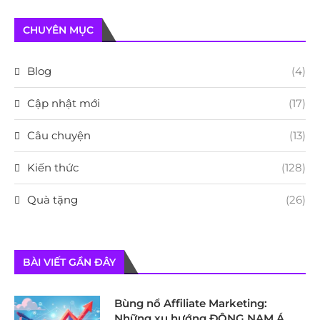
CHUYÊN MỤC
Blog
(4)
Cập nhật mới
(17)
Câu chuyện
(13)
Kiến thức
(128)
Quà tặng
(26)
BÀI VIẾT GẦN ĐÂY
Bùng nổ Affiliate Marketing:
Những xu hướng ĐÔNG NAM Á