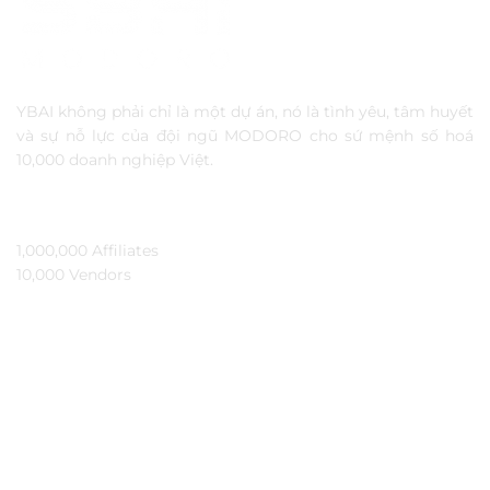
YBAI không phải chỉ là một dự án, nó là tình yêu, tâm huyết
và sự nỗ lực của đội ngũ MODORO cho sứ mệnh số hoá
10,000 doanh nghiệp Việt.
TẦM NHÌN
1,000,000 Affiliates​
10,000 Vendors​
THÔNG TIN
Ybai là gì?
Đối tác
Hỏi đáp