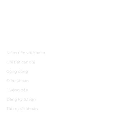
Bảo mật
Kiến thức
Tài liệu API
Hoa hồng trên YBAI
ĐIỀU KHOẢN
Kiếm tiền với Ybaier
Chi tiết các gói
Cộng đồng
Điều khoản
Hướng dẫn
Đăng ký tư vấn
Tài trợ tài khoản