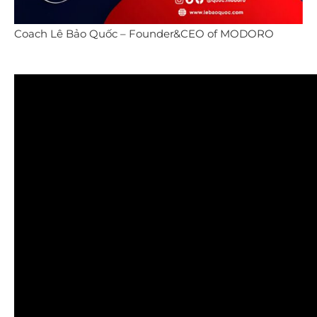
Coach Lê Bảo Quốc – Founder&CEO of MODORO