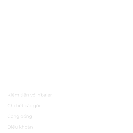
Ybai là gì?
Đối tác
Hỏi đáp
Bảo mật
Kiến thức
Tài liệu API
Hoa hồng trên YBAI
ĐIỀU KHOẢN
Kiếm tiền với Ybaier
Chi tiết các gói
Cộng đồng
Điều khoản