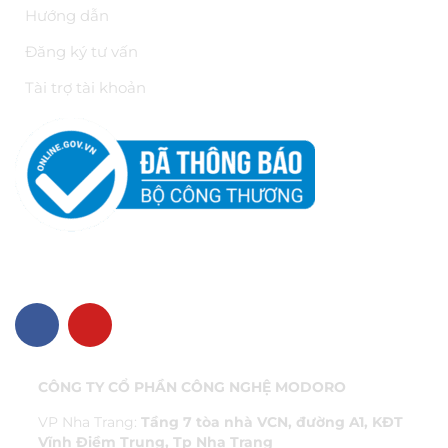
Hướng dẫn
Đăng ký tư vấn
Tài trợ tài khoản
VỀ CHÚNG TÔI
CÔNG TY CỔ PHẦN CÔNG NGHỆ MODORO
VP Nha Trang:
Tầng 7 tòa nhà VCN, đường A1, KĐT
Vĩnh Điềm Trung, Tp Nha Trang